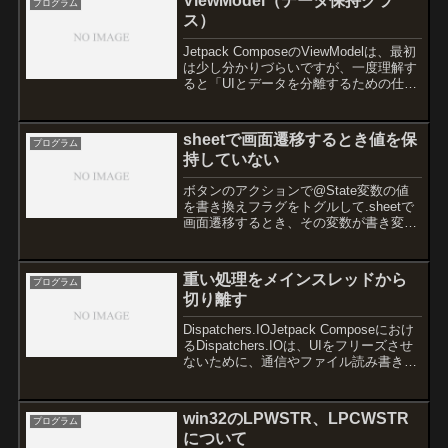
ViewModel（データ保持クラ
プログラム
ス）
Jetpack ComposeのViewModelは、最初
は少し分かりづらいですが、一度理解す
ると「UIとデータを分離するための仕組
み」だと分かってきます。Android開発
ではかなり重要なので、基礎から順番に
説明します。ViewModel...
sheetで画面遷移するとき値を保
プログラム
持していない
ボタンのアクションで@State変数の値
を書き換えフラグをトグルして.sheetで
画面遷移するとき、その変数が書き変わ
らない時があった。sheetを一回閉じて
他のViewをアクションさせてからだと値
は書き変わった。@EnvironmentO...
重い処理をメインスレッドから
プログラム
切り離す
Dispatchers.IOJetpack Composeにおけ
るDispatchers.IOは、UIをフリーズさせ
ないために、通信やファイル読み書きな
どの重い非同期処理をバックグラウンド
スレッドで実行するための仕組みです。
Jetpack ...
win32のLPWSTR、LPCWSTR
プログラム
について