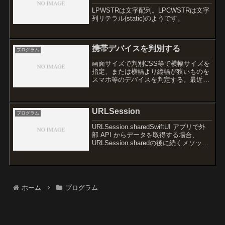
LPWSTRは文字配列。LPCWSTRは文字
列リテラル(static)のようです。
携帯デバイスを判別する
プログラム
画面サイズで判別CSS等で横幅サイズを
指定、または横幅より縦幅が狭いものを
スマホ等のデバイスを判定する。最近は
解像度もPCディスプレイの解像度に近
づいている＆横画面にされると判別でき
なくなるのであまり当てにできない。入
URLSession
力系統で判別するタッチ...
プログラム
URLSession.sharedSwiftUI アプリで外
部 API からデータを取得する場合、
URLSession.sharedの後に続くメソッド
は、データの扱い方や非同期処理の管理
方法によって使い分けられます。主に、
以下の3つの方法が...
ホーム
プログラム