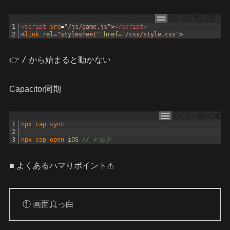
1
<script 
src
=
"/js/game.js"
>
</script>
2
<
link 
rel
=
"stylesheet"
href
=
"/css/style.css"
>
/
👉
から始まると動かない
Capacitor同期
1
npx 
cap 
sync
2
3
npx 
cap 
open 
iOS
// ビルド
■ よくあるハマりポイント⚠️
① 画面真っ白