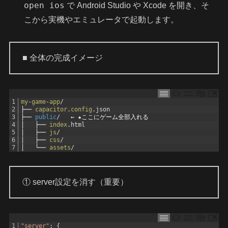
open ios
で Android Studio や Xcode を開き、そ
こから実機やエミュレータで起動します。
■ 全体の完成イメージ
1
my
-
game
-
app
/
2
├──
capacitor
.
config
.
json
3
├──
public
/
←
★ここにゲーム全部入れる
4
│
├──
index
.
html
5
│
├──
js
/
6
│
├──
css
/
7
│
└──
assets
/
① server設定を消す（重要）
1
"server"
:
{