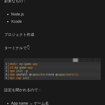
必要なもの：
Node.js
Xcode
プロジェクト作成
ターミナルで👇
1
mkdir 
my
-
game
-
app
2
cd 
my
-
game
-
app
3
npm 
init
-
y
4
npm 
install
@
capacitor
/
core
@
capacitor
/
cli
5
npx 
cap 
init
設定を聞かれるので：
App name → ゲーム名