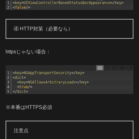
1
<
key
>
UIViewControllerBasedStatusBarAppearance
<
/
key
>
2
<
false
/
>
④ HTTP対策（必要なら）
httpsじゃない場合：
1
<
key
>
NSAppTransportSecurity
<
/
key
>
2
<
dict
>
3
<
key
>
NSAllowsArbitraryLoads
<
/
key
>
4
<
true
/
>
5
<
/
dict
>
※本番はHTTPS必須
注意点