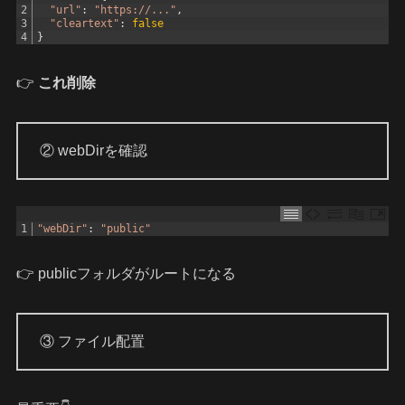
2
"url"
:
"https://..."
,
3
"cleartext"
:
false
4
}
👉
これ削除
② webDirを確認
1
"webDir"
:
"public"
👉 publicフォルダがルートになる
③ ファイル配置