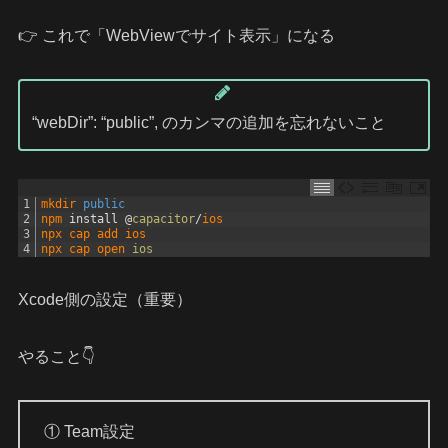
👉 これで「WebViewでサイト表示」になる
“webDir”: “public”, のカンマの追加を忘れないこと
1
mkdir 
public
2
npm 
install
@
capacitor
/
ios
3
npx 
cap 
add 
ios
4
npx 
cap 
open 
ios
Xcode側の設定（重要）
やること👇
① Team設定