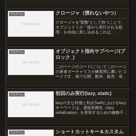
内部表現はバージョンによって扱いが少
し特殊なので、実...
クロージャ（慣れないやつ）
プログラム
クロージャを“変数”として持つことで、
オブジェクトが「後から実行される処
理」を自由に差し込めるこれは、
AAA が「String を受け取って Void を返
す関数」を持っているその関数は 後から
自由にセットできるAAA が “処理を外部
オブジェクト指向サブページ(ブ
に任...
プログラム
ロック_)
このページのコードについてこのページ
の著者ガーチャリスが練習用に書いたコ
ードです。他で公開、配布、販売、使用
する場合は変数名等、一部でもいいので
改変して公開してください。上記に違反
しない限り私はすべての権利を主張しま
初回のみ実行(lazy, static)
プログラム
せん。ご自由にお使いくだ...
lazyの主な特徴と利点Swiftにおけるlazy
キーワードは、遅延初期化（lazy
initialization）を実現するための修飾子で
す。これは、プロパティが最初にアクセ
スされた時点で初めて初期化されるよう
に動作を遅らせる機能です。初...
ショートカットキー＆カスタム
プログラム