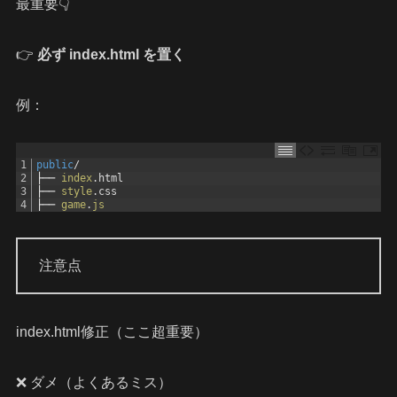
最重要👇
👉
必ず index.html を置く
例：
1
public
/
2
├──
index
.
html
3
├──
style
.
css
4
├──
game
.
js
注意点
index.html修正（ここ超重要）
❌ ダメ（よくあるミス）