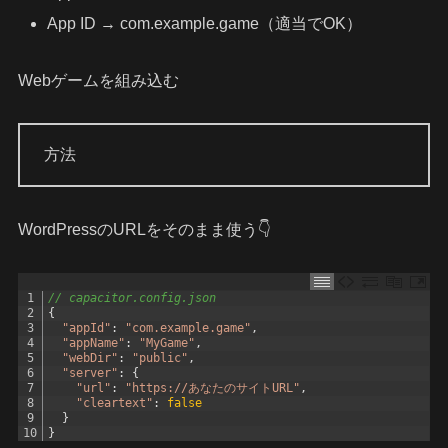
App ID → com.example.game（適当でOK）
Webゲームを組み込む
方法
WordPressのURLをそのまま使う👇
1
// capacitor.config.json
2
{
3
"appId"
:
"com.example.game"
,
4
"appName"
:
"MyGame"
,
5
"webDir"
:
"public"
,
6
"server"
:
{
7
"url"
:
"https://あなたのサイトURL"
,
8
"cleartext"
:
false
9
}
10
}