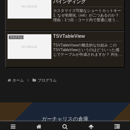
バインディング
カスタマイズ可能なショートカットキー
1. なぜ初期化（init）が二つあるのか？
理由：1つ目：コード内で普通に使うた
めの初期化（例：KeyboardShortcut(key:
"s", modifiers: .command)）2つ目：JS...
TSVTableView
プログラム
TSVTableViewの概念的な仕組み この
TSVTableViewというのはどういった感
じでテーブルが作成されますか？ 列を作
成するとその分のテーブルの列数が作成
されてそこにセルを作成して文字列を表
示させる。といった感じなのでしょう
か？...
ホーム
プログラム
ガーチャリスの倉庫
© 2024 ガーチャリスの倉庫.