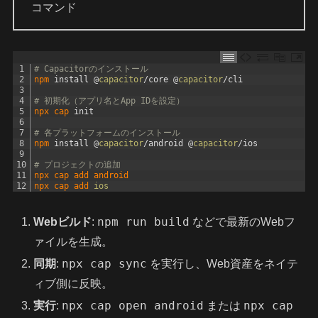
コマンド
1
# Capacitorのインストール
2
npm 
install
@
capacitor
/
core
@
capacitor
/
cli
3
4
# 初期化（アプリ名とApp IDを設定）
5
npx 
cap 
init
6
7
# 各プラットフォームのインストール
8
npm 
install
@
capacitor
/
android
@
capacitor
/
ios
9
10
# プロジェクトの追加
11
npx 
cap 
add 
android
12
npx 
cap 
add 
ios
npm run build
Webビルド
:
などで最新のWebフ
ァイルを生成。
npx cap sync
同期
:
を実行し、Web資産をネイテ
ィブ側に反映。
npx cap open android
npx cap
実行
:
または