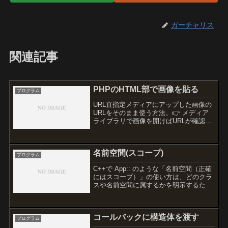
ガーチャリス
関連記事
PHPのHTML部で画像を貼る
プログラム
URL直指定メディアにアップした画像の
URLをそのまま使う方法。👉 メディア
ライブラリで画像を開けばURLが確認で
きる非表示用、最小GIF画像このコード
の仕組みsrc属性の中身は、1x1ピクセル
の透明GIF画像をBase64という形式でテ
名前空間(スコープ)
キ...
プログラム
C++で App:: のような「名前空間（正確
にはスコープ）」の使い方は、どのクラ
スや名前空間に属するかを明示するため
に使います。省略できる場合• 同じスコ
ープ内（同じクラスや名前空間内）で使
う場合→ 省略できます。• 例：App クラ
コールバックに構造体を渡す
スの...
プログラム