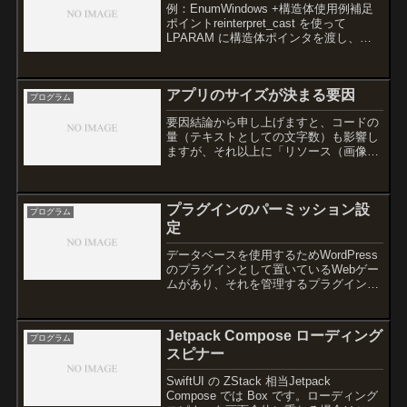
例：EnumWindows +構造体使用例補足
ポイントreinterpret_cast を使って
LPARAM に構造体ポインタを渡し、コ
ールバック内で元の型に戻して使用しま
す。LPARAM は64bit 環境でも対応でき
るように設計された...
アプリのサイズが決まる要因
プログラム
要因結論から申し上げますと、コードの
量（テキストとしての文字数）も影響し
ますが、それ以上に「リソース（画像・
音声・動画）」や「ライブラリ（外部機
能）」の存在がサイズを決定づける大き
な要因になります。プログラムのサイズ
プラグインのパーミッション設
がどのように決まるのか、...
プログラム
定
データベースを使用するためWordPress
のプラグインとして置いているWebゲー
ムがあり、それを管理するプラグインが
あります。 その管理プラグインは外部か
らの入力等がなく、管理画面のサイドメ
ニューからのみでのDB操作機能を持っ
Jetpack Compose ローディング
プログラム
ているのです...
スピナー
SwiftUI の ZStack 相当Jetpack
Compose では Box です。ローディング