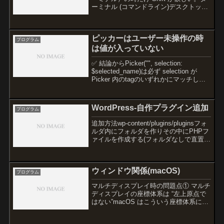
ーミナル (コマンドライン)デスクトップ
(一般的なアプリ)コピーCtrl + Shift +
CCtrl + CペーストCtrl + Shift + VCtr...
ピッカーはユーザー未操作の時
プログラム
は値が入っていない
✅ 結論からPicker("", selection:
$selected_name)は必ず selection が
Picker 内のtagのいずれかにマッチして
いないといけません。もし
selected_nameが初期値で""（空文字）
で...
WordPress-自作プラグイン追加
プログラム
追加方法wp-content/plugins/pluginsフォ
ルダ内にフォルダを作りその中にPHPフ
ァイルを作成する(フォルダなしで直置き
も可能)PHPファイルにPHP開始の<?php
の後にコメントで決まったコードを書く
だけでプラグインと...
ウィンドウ関係(macOS)
プログラム
マルチディスプレイ時の問題点① マルチ
ディスプレイの座標体系は “左上原点で
はない”macOS はこういう座標体系にな
っている：例：→ディスプレイの frame
は絶対座標（グローバル座標）なので、