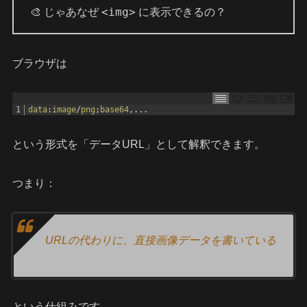
<img>
🎨 じゃあなぜ
に表示できるの？
ブラウザは
1
data
:
image
/
png
;
base64
,
.
.
.
という形式を「データURL」として解釈できます。
つまり：
URLの代わりに、直接画像データを書いている
という仕組みです。