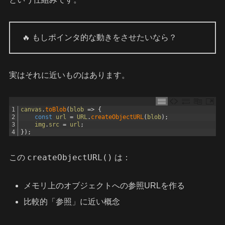
🔥 もしポインタ的な動きをさせたいなら？
実はそれに近いものはあります。
1
canvas
.
toBlob
(
blob
=
>
{
2
const
url
=
URL
.
createObjectURL
(
blob
)
;
3
img
.
src
=
url
;
4
}
)
;
createObjectURL()
この
は：
メモリ上のオブジェクトへの参照URLを作る
比較的「参照」に近い概念