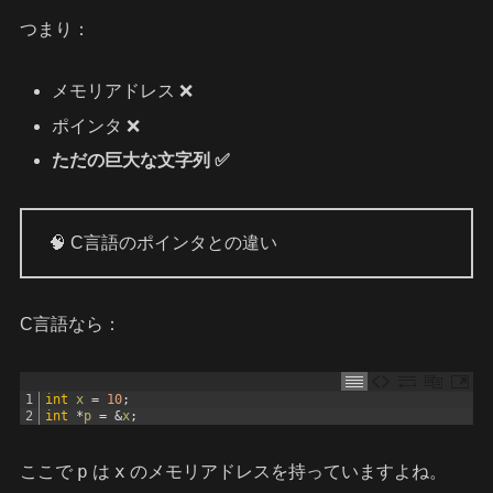
つまり：
メモリアドレス ❌
ポインタ ❌
ただの巨大な文字列 ✅
🧠 C言語のポインタとの違い
C言語なら：
1
int
x
=
10
;
2
int
*
p
=
&
x
;
p
x
ここで
は
のメモリアドレスを持っていますよね。