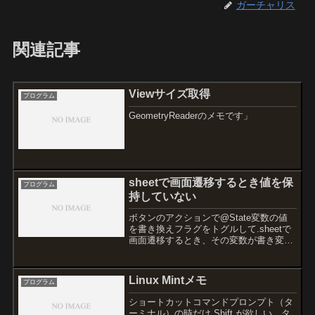
ガーチャリス
関連記事
Viewサイズ取得
プログラム
GeometryReaderのメモです」
sheetで画面遷移するとき値を保
プログラム
持していない
ボタンのアクションで@State変数の値
を書き換えフラグをトグルして.sheetで
画面遷移するとき、その変数が書き変わ
らない時があった。sheetを一回閉じて
他のViewをアクションさせてからだと値
は書き変わった。@EnvironmentO...
Linux Mintメモ
プログラム
ショートカットコマンドプロンプト（タ
ーミナル）の時だけ Shift が欲しい。タ