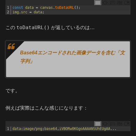
1
const
data
=
canvas
.
toDataURL
(
)
;
2
img
.
src
=
data
;
toDataURL()
この
が返しているのは…
Base64エンコードされた画像データを含む「文
字列」
です。
例えば実際はこんな感じになります：
1
data
:
image
/
png
;
base64
,
iVBORw0KGgoAAAANSUhEUgAA
.
.
.