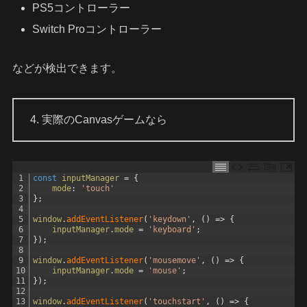
PS5コントローラー
Switch Proコントローラー
などが検出できます。
4. 実際のCanvasゲームなら
1
const
inputManager
=
{
2
mode
:
'touch'
3
}
;
4
5
window
.
addEventListener
(
'keydown'
,
(
)
=
>
{
6
inputManager
.
mode
=
'keyboard'
;
7
}
)
;
8
9
window
.
addEventListener
(
'mousemove'
,
(
)
=
>
{
10
inputManager
.
mode
=
'mouse'
;
11
}
)
;
12
13
window
.
addEventListener
(
'touchstart'
,
(
)
=
>
{