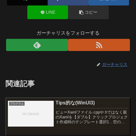
LINE
コピー
ガーチャリスをフォローする
ガーチャリス
関連記事
Tips的な(WinUI3)
プログラム
ビューXamlファイル.cppや.hではなく親
のXamlを【ダブル】クリックプロジェク
ト作成時のテンプレート選択1．空のア
プリ、パッケージ化（デスクトップの
WinUI 3）正式名： WinUl 3 in Desktop -