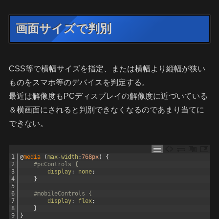
画面サイズで判別
CSS等で横幅サイズを指定、または横幅より縦幅が狭い
ものをスマホ等のデバイスを判定する。
最近は解像度もPCディスプレイの解像度に近づいている
＆横画面にされると判別できなくなるのであまり当てに
できない。
1
@
media
(
max
-
width
:
768px
)
{
2
#pcControls {
3
display
:
none
;
4
}
5
6
#mobileControls {
7
display
:
flex
;
8
}
9
}