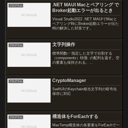
Package...
.NET MAUI Macとペアリング で
プログラム
Broker起動エラーが出るとき
Visual Studio2022 .NET MAUIでMacと
ペアリング時にBroker起動エラーが出た
時の解決した対策です。
文字列操作
プログラム
標準関数✅ 指定した文字で分割する
（components）特徴: の配列を返す。空
の要素も保持される。
例: "a,b,,c,".components(separatedBy:
",") → （空要素もそのまま）用途: 元の
文字列の構造を保ち...
CryptoManager
プログラム
SwiftUIのKeychain相当文字列の暗号化
保存に対応
構造体をForEachする
プログラム
MaxTemp構造体の各要素をForEachで一