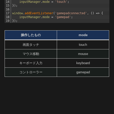
14
inputManager
.
mode
=
'touch'
;
15
}
)
;
16
17
window
.
addEventListener
(
'gamepadconnected'
,
(
)
=
>
{
18
inputManager
.
mode
=
'gamepad'
;
19
}
)
;
操作したもの
mode
画面タッチ
touch
マウス移動
mouse
キーボード入力
keyboard
コントローラー
gamepad