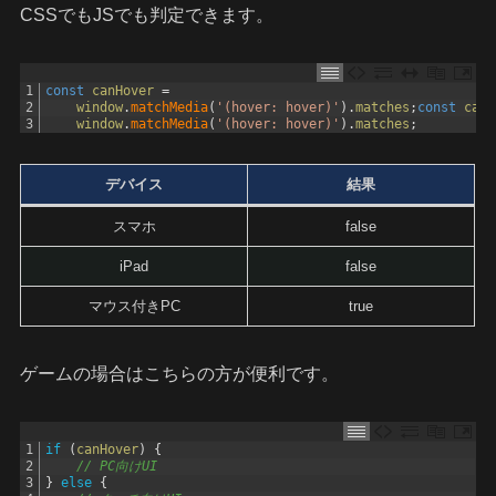
CSSでもJSでも判定できます。
1
const
canHover
=
2
window
.
matchMedia
(
'(hover: hover)'
)
.
matches
;
const
canH
3
window
.
matchMedia
(
'(hover: hover)'
)
.
matches
;
デバイス
結果
スマホ
false
iPad
false
マウス付きPC
true
ゲームの場合はこちらの方が便利です。
1
if
(
canHover
)
{
2
// PC向けUI
3
}
else
{