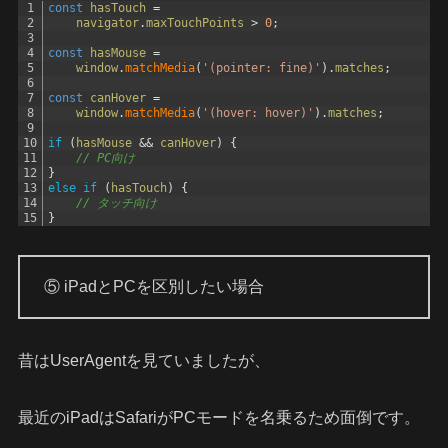
1
const
hasTouch
=
2
navigator
.
maxTouchPoints
>
0
;
3
4
const
hasMouse
=
5
window
.
matchMedia
(
'(pointer: fine)'
)
.
matches
;
6
7
const
canHover
=
8
window
.
matchMedia
(
'(hover: hover)'
)
.
matches
;
9
10
if
(
hasMouse
&&
canHover
)
{
11
// PC向け
12
}
13
else
if
(
hasTouch
)
{
14
// タッチ向け
15
}
⑤ iPadとPCを区別したい場合
昔はUserAgentを見ていましたが、
最近のiPadはSafariがPCモードを名乗るため面倒です。