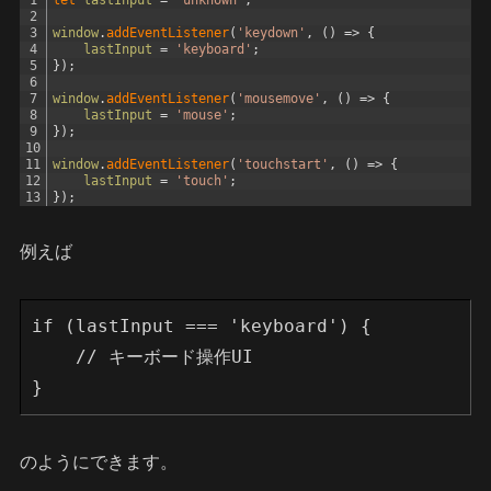
2
3
window
.
addEventListener
(
'keydown'
,
(
)
=
>
{
4
lastInput
=
'keyboard'
;
5
}
)
;
6
7
window
.
addEventListener
(
'mousemove'
,
(
)
=
>
{
8
lastInput
=
'mouse'
;
9
}
)
;
10
11
window
.
addEventListener
(
'touchstart'
,
(
)
=
>
{
12
lastInput
=
'touch'
;
13
}
)
;
例えば
if (lastInput === 'keyboard') {
    // キーボード操作UI
}
のようにできます。