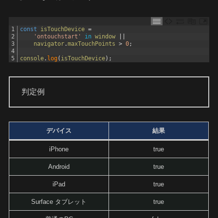
1
const
isTouchDevice
=
2
'ontouchstart'
in
window
||
3
navigator
.
maxTouchPoints
>
0
;
4
5
console
.
log
(
isTouchDevice
)
;
判定例
デバイス
結果
iPhone
true
Android
true
iPad
true
Surface タブレット
true