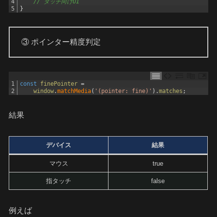
4
// タッチ向けUI
5
}
③ ポインター精度判定
1
const
finePointer
=
2
window
.
matchMedia
(
'(pointer: fine)'
)
.
matches
;
結果
デバイス
結果
マウス
true
指タッチ
false
例えば