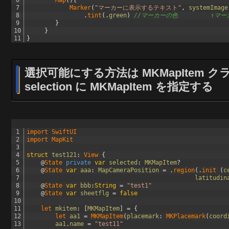
7
Marker
(
"マーカーに表示するテキスト"
,
systemImage
8
.
tint
(
.
green
)
//マーカーの色 　 　 　 ↑
9
}
10
}
11
}
選択可能にする方法は MKMapItem クラ
selection に MKMapItem を指定する
1
import 
SwiftUI
2
import 
MapKit
3
4
struct
test121
:
View
{
5
@
State 
private
var
selected
:
MKMapItem
?
6
@
State 
var
aaa
:
MapCameraPosition
=
.
region
(
.
init
(
c
7
latitudin
8
@
State 
var
bbb
:
String
=
"test1"
9
@
State 
var
sheetflg
=
false
10
11
let 
mkitem
:
[
MKMapItem
]
=
{
12
let 
aa1
=
MKMapItem
(
placemark
:
MKPlacemark
(
coord
13
aa1
.
name
=
"test11"