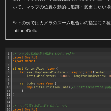
いて、マップの位置を動的に追跡・変更したい場
※下の例ではカメラのズーム度合いの指定に２種類使ってい
latitudeDelta
1
// マップの初期位置を固定するならこの方法
2
import 
SwiftUI
3
import 
MapKit
4
5
struct
ContentView
:
View
{
6
let 
aaa
:
MapCameraPosition
=
.
region
(
.
init
(
center
:
.
7
latitudinalMeter
:
1800000
,
longitudinalMeters
:
1
8
9
var
body
:
some
View
{
10
Map
(
initialPosition
:
aaa
)
{
// initialPosition 初
11
}
12
}
13
14
15
//マップ位置を動的に変えるならこっち
16
import 
SwiftUI