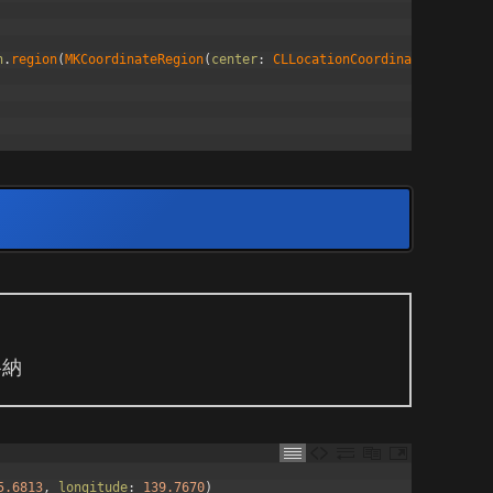
n
.
region
(
MKCoordinateRegion
(
center
:
CLLocationCoordinate2D
(
latit
格納
5.6813
,
longitude
:
139.7670
)