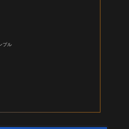
サンプル
）