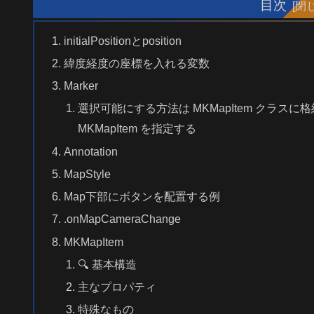
目次
initialPositionとposition
緯度経度の座標を入れる変数
Marker
選択可能にする方法は MKMapItem クラスに格納して 
MKMapItem を指定する
Annotation
MapStyle
Map下部にボタンを配置する例
.onMapCameraChange
MKMapItem
🔍 基本構造
主なプロパティ
特殊なもの