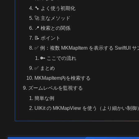
🔧 よく使う初期化
🚀 主なメソッド
📍 検索との関係
📝 ポイント
✅ 例：複数 MKMapItem を表示する SwiftUI 
🔑 ここでの流れ
✅ まとめ
MKMapItem内を検索する
ズームレベルを監視する
簡単な例
UIKit の MKMapView を使う（より細かい制御