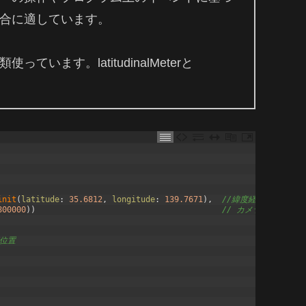
合に適しています。
ます。latitudinalMeterと
init
(
latitude
:
35.6812
,
longitude
:
139.7671
)
,
//緯度経度、東京駅
800000
)
)
// カメラ範囲また
期位置