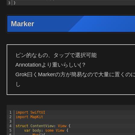
3
}
Marker
ピン的なもの、タップで選択可能
Annotationより重いらしい(？
Grok曰くMarkerの方が簡易なので大量に置
し
1
import 
SwiftUI
2
import 
MapKit
3
4
struct
ContentView
:
View
{
5
var
body
:
some
View
{
6
Map
(
)
{