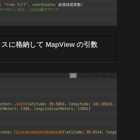
:
"tree.fill"
,
coordinate
:
経度緯度変数
)
マーカーのシンボル、これは森のマーク
スに格納して MapView の引数
enter
:
.
init
(
latitude
:
39.5863
,
longitude
:
141.9502
)
,
alMeters
:
1300
,
longitudinalMeters
:
1300
)
)
inate
:
CLLocationCoordinate2D
(
latitude
:
39.6534
,
longitude
:
141.