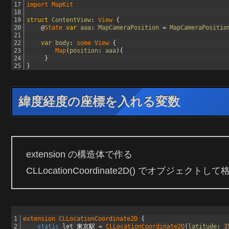
17
import 
MapKit
18
19
struct
ContentView
:
View
{
20
@
State 
var
aaa
:
MapCameraPosition
=
MapCameraPositio
21
22
var
body
:
some
View
{
23
Map
(
position
:
aaa
)
{
24
}
25
}
緯度経度の座標を入れる変数
extension の構造体で作る
CLLocationCoordinate2D() でオブジェクトして
1
extension
CLLocationCoordinate2D
{
2
static
let
東京駅
=
CLLocationCoordinate2D
(
latitude
:
3