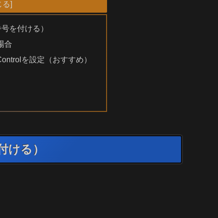
n番号を付ける）
場合
Controlを設定（おすすめ）
る
を付ける）