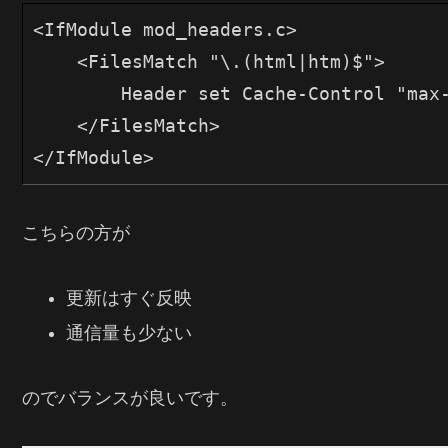
<IfModule mod_headers.c>
    <FilesMatch "\.(html|htm)$">
        Header set Cache-Control "max
    </FilesMatch>
</IfModule>
こちらの方が
更新はすぐ反映
通信量も少ない
のでバランスが良いです。