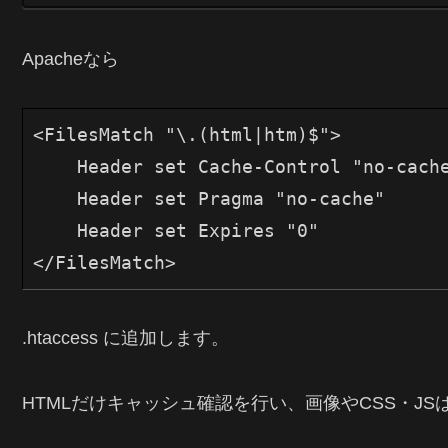
Apacheなら
<FilesMatch "\.(html|htm)$">

    Header set Cache-Control "no-cache
    Header set Pragma "no-cache"

    Header set Expires "0"

.htaccess に追加します。
HTMLだけキャッシュ確認を行い、画像やCSS・J