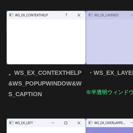
。WS_EX_CONTEXTHELP
・WS_EX_LAYE
&WS_POPUPWINDOW&W
※半透明ウィンド
S_CAPTION