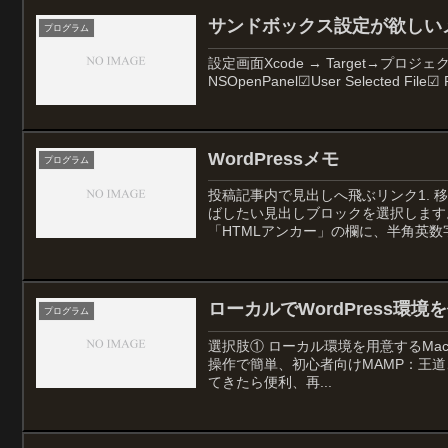
サンドボックス設定が欲しい
プログラム
設定画面Xcode → Target→プロジェクト名 →S
NSOpenPanel☑User Selected File☑ R
WordPressメモ
プログラム
投稿記事内で見出しへ飛ぶリンク1. 
ばしたい見出しブロックを選択します
「HTMLアンカー」の欄に、半角英数
ローカルでWordPress環境を作
プログラム
選択肢① ローカル環境を用意するMacなら以
操作で簡単、初心者向けMAMP：王道、Apa
てきたら便利、再...