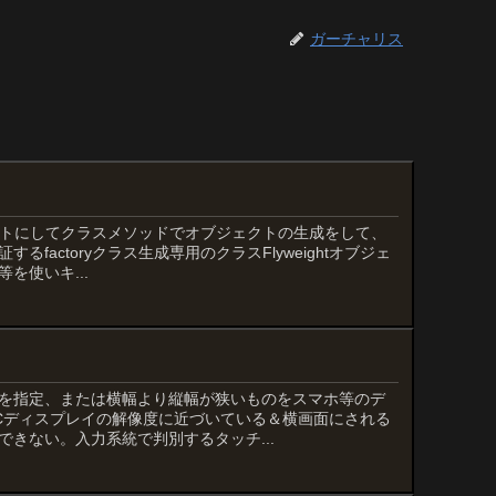
ガーチャリス
イベートにしてクラスメソッドでオブジェクトの生成をして、
factoryクラス生成専用のクラスFlyweightオブジェ
を使いキ...
ズを指定、または横幅より縦幅が狭いものをスマホ等のデ
Cディスプレイの解像度に近づいている＆横画面にされる
きない。入力系統で判別するタッチ...