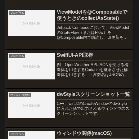
(Parallel.For,Task.WaitAllなど) をサポ
ー...
ViewModelを@Composableで
プログラム
使うときのcollectAsState()
Jetpack Composeにおいて、ViewModel
のStateFlow（またはFlow）を
@Composable内で購読し、UI更新をト
リガーするComposeのStateに変換する
際、Androidアプリ開発ではcollectAs...
SwiftUI-API取得
プログラム
例、OpenWeather APIJSONを受ける構
造体を用意するCodableを継承させた構
造体を用意する。・変数名はJSONのキ
ーと文字列を合わせる。・型も受け取れ
るように合わせる・階層化している場合
は同じく構造体を階層化させて合わせ
dwStyleスクリーンショット一覧
る...
ウィンドウ資料
C++、win32のCreateWindowのdwStyle
に入れた値で出力されるウィンドウのス
クリーンショットです。
ウィンドウ関係(macOS)
プログラム