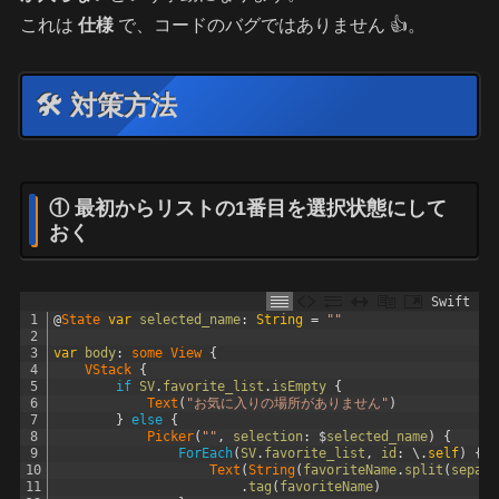
これは
仕様
で、コードのバグではありません 👍。
🛠 対策方法
① 最初からリストの1番目を選択状態にして
おく
Swift
1
@
State 
var
selected_name
:
String
=
""
2
3
var
body
:
some
View
{
4
VStack
{
5
if
SV
.
favorite_list
.
isEmpty
{
6
Text
(
"お気に入りの場所がありません"
)
7
}
else
{
8
Picker
(
""
,
selection
:
$
selected_name
)
{
9
ForEach
(
SV
.
favorite_list
,
id
:
\
.
self
)
{
f
10
Text
(
String
(
favoriteName
.
split
(
separa
11
.
tag
(
favoriteName
)