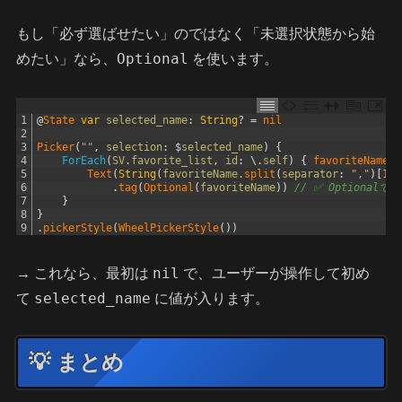
もし「必ず選ばせたい」のではなく「未選択状態から始
Optional
めたい」なら、
を使います。
1
@
State 
var
selected_name
:
String
?
=
nil
2
3
Picker
(
""
,
selection
:
$
selected_name
)
{
4
ForEach
(
SV
.
favorite_list
,
id
:
\
.
self
)
{
favoriteName 
i
5
Text
(
String
(
favoriteName
.
split
(
separator
:
","
)
[
1
]
)
6
.
tag
(
Optional
(
favoriteName
)
)
// ✅ Optionalで
7
}
8
}
9
.
pickerStyle
(
WheelPickerStyle
(
)
)
nil
→ これなら、最初は
で、ユーザーが操作して初め
selected_name
て
に値が入ります。
💡 まとめ