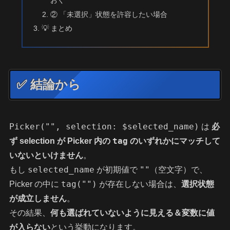
② 「未選択」状態を許容したい場合
💡 まとめ
✅ 結論から
Picker("", selection: $selected_name)
は
必
tag
ず selection が Picker 内の
のいずれかにマッチして
いないといけません
。
selected_name
""
もし
が初期値で
（空文字）で、
tag("")
Picker の中に
が存在しない場合は、
選択状態
が成立しません
。
その結果、
何も選ばれていないように見える＆変数に値
が入らない
という挙動になります。