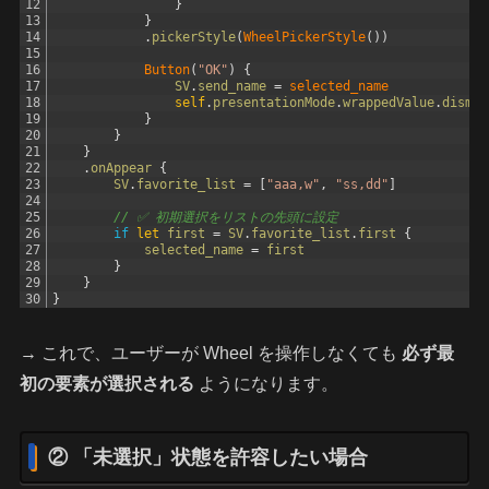
12
}
13
}
14
.
pickerStyle
(
WheelPickerStyle
(
)
)
15
16
Button
(
"OK"
)
{
17
SV
.
send_name
=
selected_name
18
self
.
presentationMode
.
wrappedValue
.
dismis
19
}
20
}
21
}
22
.
onAppear
{
23
SV
.
favorite_list
=
[
"aaa,w"
,
"ss,dd"
]
24
25
// ✅ 初期選択をリストの先頭に設定
26
if
let
first
=
SV
.
favorite_list
.
first
{
27
selected_name
=
first
28
}
29
}
30
}
→ これで、ユーザーが Wheel を操作しなくても
必ず最
初の要素が選択される
ようになります。
② 「未選択」状態を許容したい場合