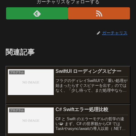
ガーチャリスをフォローする
ガーチャリス
関連記事
SwiftUI ローディングスピナー
プログラム
フラグのディレイSwiftUIで「重い処理が
始まったらすぐスピナーを出す」のでは
なく、「少し待って、まだ処理中ならス
ピナーを出す」というパターンはよくあ
ります。短時間で終わる処理でもスピナ
ーが一瞬表示されるのを防げるためで
C# Swiftエラー処理比較
す。最近のSwif...
プログラム
C# と Swift のエラーモデルの哲学の違
い🧩 まず、C# の世界観からC# では
Taskやasync/awaitの導入以前（.NET
4.0 以前）から「並列実行」