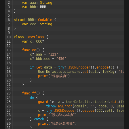
2
var
aaa
:
String
3
var
bbb
:
BBB
4
}
5
6
struct
BBB
:
Codable
{
7
var
ccc
:
String
8
}
9
10
class
TestClass
{
11
var
c
:
CCC
?
12
13
func 
ee
(
)
{
14
c
?
.
aaa
=
"123"
15
c
?
.
bbb
.
ccc
=
"456"
16
17
if
let 
data
=
try
?
JSONEncoder
(
)
.
encode
(
c
)
{
18
UserDefaults
.
standard
.
set
(
data
,
forKey
:
"test
19
print
(
"保存成功"
)
20
}
21
}
22
23
func 
ff
(
)
{
24
do
{
25
guard 
let
a
=
UserDefaults
.
standard
.
data
(
forK
26
throw
NSError
(
domain
:
""
,
code
:
0
,
userIn
27
c
=
try
JSONDecoder
(
)
.
decode
(
CCC
.
self
,
from
:
28
print
(
"読み込み成功"
)
29
}
catch
{
30
print
(
"読み込み失敗"
)
31
}