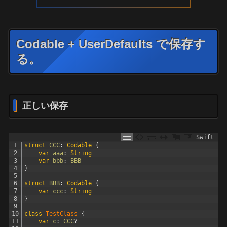
Codable + UserDefaults で保存す
る。
正しい保存
Swift
1
struct
CCC
:
 Codable
{
2
var
aaa
:
String
3
var
bbb
:
BBB
4
}
5
6
struct
BBB
:
 Codable
{
7
var
ccc
:
String
8
}
9
10
class
TestClass
{
11
var
c
:
CCC
?