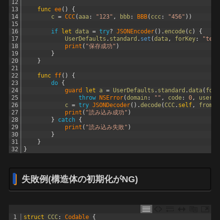
12
13
func
ee
(
)
{
14
c
=
CCC
(
aaa
:
"123"
,
bbb
:
BBB
(
ccc
:
"456"
)
)
15
16
if
let
data
=
try
?
JSONEncoder
(
)
.
encode
(
c
)
{
17
UserDefaults
.
standard
.
set
(
data
,
forKey
:
"test
18
print
(
"保存成功"
)
19
}
20
}
21
22
func
ff
(
)
{
23
do
{
24
guard 
let
a
=
UserDefaults
.
standard
.
data
(
forK
25
throw
NSError
(
domain
:
""
,
code
:
0
,
userIn
26
c
=
try
JSONDecoder
(
)
.
decode
(
CCC
.
self
,
from
:
27
print
(
"読み込み成功"
)
28
}
catch
{
29
print
(
"読み込み失敗"
)
30
}
31
}
32
}
失敗例(構造体の初期化がNG)
1
struct
CCC
:
Codable
{