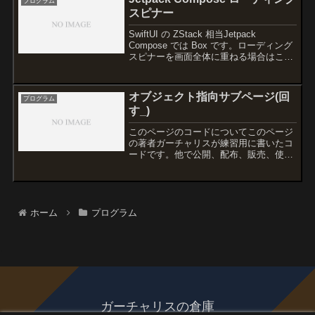
プログラム
スピナー
SwiftUI の ZStack 相当Jetpack
Compose では Box です。ローディング
スピナーを画面全体に重ねる場合はこん
な感じになります。SwiftUIでいうと
ZStack { MainScreen() if isLoad...
オブジェクト指向サブページ(回
プログラム
す_)
このページのコードについてこのページ
の著者ガーチャリスが練習用に書いたコ
ードです。他で公開、配布、販売、使用
する場合は変数名等、一部でもいいので
改変して公開してください。上記に違反
しない限り私はすべての権利を主張しま
せん。ご自由にお使いくだ...
ホーム
プログラム
ガーチャリスの倉庫