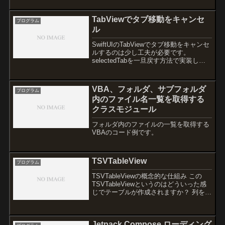
ープ内（同じクラスや名前空間内）で使
う場合→ 省略できます。• 例：App クラ
TabViewでタブ移動をキャンセ
スの...
プログラム
ル
SwiftUIのTabViewでタブ移動をキャンセ
ルするのは少し工夫が必要です。
selectedTabを一旦戻す方法で実装しま
す。ポイント解説なぜselectedTab =
oldValueを先に戻すのかSwiftUIの
TabViewはタブ...
VBA、フォルダ、サブフォルダ
プログラム
内のファイル名一覧を取得する
クラスモジュール
フォルダ内のファイルの一覧を取得する
VBAのコード例です。
TSVTableView
プログラム
TSVTableViewの概念的な仕組み この
TSVTableViewというのはどういった感
じでテーブルが作成されますか？ 列を作
成するとその分のテーブルの列数が作成
されてそこにセルを作成して文字列を表
示させる。といった感じなのでしょう
Jetpack Compose ローディング
か？...